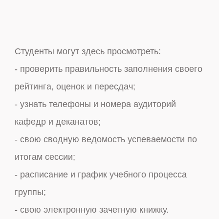
Студенты могут здесь просмотреть:
Сотрудники и преподаватели университета
- проверить правильность заполнения своего
могут получить информацию:
рейтинга, оценок и пересдач;
- найти информацию о студенте, группе,
- узнать телефоны и номера аудиторий
специальности, факультете и многое другое;
кафедр и деканатов;
- статистику по заполнению электронных
- свою сводную ведомость успеваемости по
рейтинговых ведомостей;
итогам сессии;
- списки незаполненных и незакрытых
- расписание и график учебного процесса
ведомостей своей кафедры;
группы;
- по контингенту студентов университета.
- свою электронную зачетную книжку.