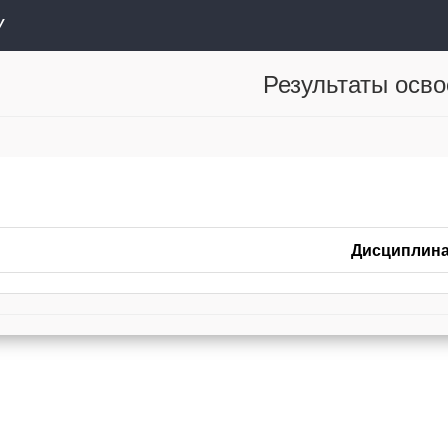
У
Результаты осв
Дисциплин