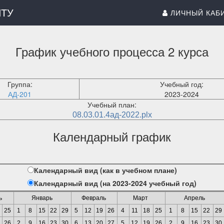
ИТУ
ЛИЧНЫЙ КАБ
График учебного процесса 2 курса
Группа:
Учебный год:
АД-201
2023-2024
Учебный план:
08.03.01.4ад-2022.plx
Календарный график
Календарный вид (как в учебном плане)
Календарный вид (на 2023-2024 учебный год)
ь
Январь
Февраль
Март
Апрель
25
1
8
15
22
29
5
12
19
26
4
11
18
25
1
8
15
22
29
26
2
9
16
23
30
6
13
20
27
5
12
19
26
2
9
16
23
30