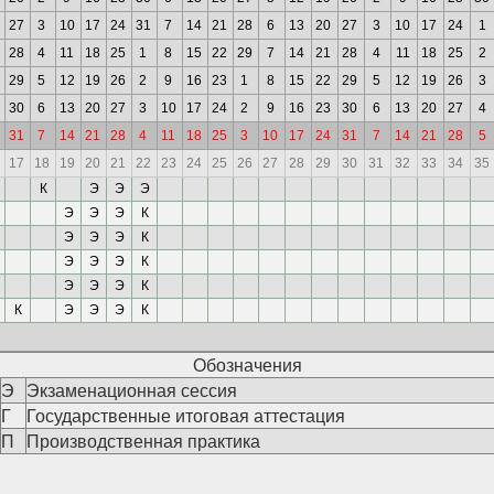
27
3
10
17
24
31
7
14
21
28
6
13
20
27
3
10
17
24
1
28
4
11
18
25
1
8
15
22
29
7
14
21
28
4
11
18
25
2
29
5
12
19
26
2
9
16
23
1
8
15
22
29
5
12
19
26
3
30
6
13
20
27
3
10
17
24
2
9
16
23
30
6
13
20
27
4
31
7
14
21
28
4
11
18
25
3
10
17
24
31
7
14
21
28
5
17
18
19
20
21
22
23
24
25
26
27
28
29
30
31
32
33
34
35
К
Э
Э
Э
Э
Э
Э
К
Э
Э
Э
К
Э
Э
Э
К
Э
Э
Э
К
К
Э
Э
Э
К
Обозначения
Э
Экзаменационная сессия
Г
Государственные итоговая аттестация
П
Производственная практика