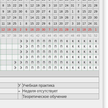
8
15
22
29
5
12
19
26
3
10
17
24
31
7
14
21
28
9
16
23
30
6
13
20
27
4
11
18
25
1
8
15
22
29
10
17
24
31
7
14
21
28
5
12
19
26
2
9
16
23
30
11
18
25
1
8
15
22
29
6
13
20
27
3
10
17
24
31
12
19
26
2
9
16
23
30
7
14
21
28
4
11
18
25
1
36
37
38
39
40
41
42
43
44
45
46
47
48
49
50
51
52
Э
Э
П
П
П
П
П
П
К
К
К
К
К
К
Э
Э
П
П
П
П
П
П
К
К
К
К
К
К
Э
Э
П
П
П
П
П
П
К
К
К
К
К
К
Э
Э
П
П
П
П
П
П
К
К
К
К
К
К
Э
Э
П
П
П
П
П
П
П
К
К
К
К
К
К
Э
Э
П
П
П
П
П
П
К
К
К
К
К
К
К
У
Учебная практика
=
Неделя отсутствует
Теоретическое обучение