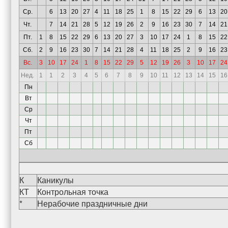
Ср.
6
13
20
27
4
11
18
25
1
8
15
22
29
6
13
20
Чт.
7
14
21
28
5
12
19
26
2
9
16
23
30
7
14
21
Пт.
1
8
15
22
29
6
13
20
27
3
10
17
24
1
8
15
22
Сб.
2
9
16
23
30
7
14
21
28
4
11
18
25
2
9
16
23
Вс.
3
10
17
24
1
8
15
22
29
5
12
19
26
3
10
17
24
Нед.
1
1
2
3
4
5
6
7
8
9
10
11
12
13
14
15
16
Пн
Вт
Ср
Чт
Пт
Сб
К
Каникулы
КТ
Контрольная точка
*
Нерабочие праздничные дни